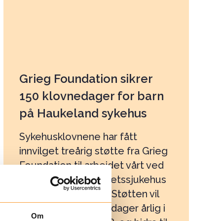
Grieg Foundation sikrer
150 klovnedager for barn
på Haukeland sykehus
Sykehusklovnene har fått
innvilget treårig støtte fra Grieg
Foundation til arbeidet vårt ved
Haukeland universitetssjukehus
de neste tre årene. Støtten vil
finansiere 50 klovnedager årlig i
Om