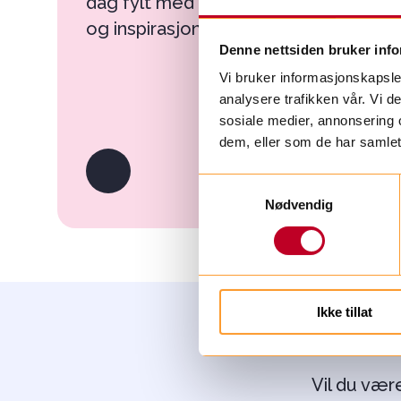
dag fylt med latter, opplevelser
og inspirasjon.
Denne nettsiden bruker inf
Vi bruker informasjonskapsler
analysere trafikken vår. Vi 
sosiale medier, annonsering 
dem, eller som de har samlet
S
Nødvendig
a
m
t
y
k
Ikke tillat
k
e
v
a
Vil du vær
l