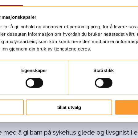
viktig, sier han.
ormasjonskapsler
 for å gi innhold og annonser et personlig preg, for å levere sos
deler dessuten informasjon om hvordan du bruker nettstedet vårt,
og analysearbeid, som kan kombinere den med annen informasjon d
 inn gjennom din bruk av tjenestene deres.
Egenskaper
Statistikk
tillat utvalg
Slik kan du bidra
e med å gi barn på sykehus glede og livsgnist i e