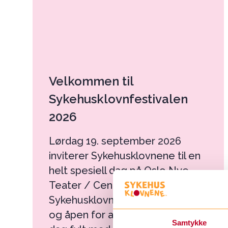
Velkommen til
Sykehusklovnfestivalen
2026
Lørdag 19. september 2026
inviterer Sykehusklovnene til en
helt spesiell dag på Oslo Nye
Teater / Centralteatret i Oslo.
Sykehusklovnfestivalen er gratis
og åpen for alle, og byr på en
Samtykke