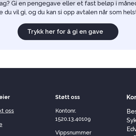
g? Gi en pengegave eller et fast beløp i måne
 du vil gi, og du kan si opp avtalen når som hels
Trykk her for å gi en gave
Kon
eier
Støtt oss
kt oss
Kontonr.
Bes
1520.13.40109
Syk
e
Edv
Vippsnummer