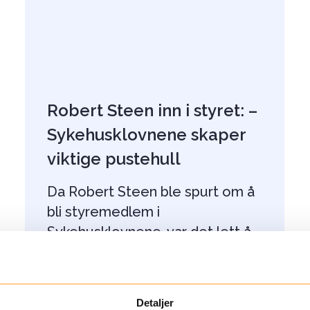
Robert Steen inn i styret: –
Sykehusklovnene skaper
viktige pustehull
Da Robert Steen ble spurt om å
bli styremedlem i
Sykehusklovnene, var det lett å
takke ja. – Det å kunne jobbe
med Sykehusklovnene er en
gave for meg, og ekstremt
Detaljer