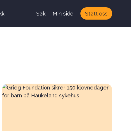
kk
Søk
Min side
Støtt oss