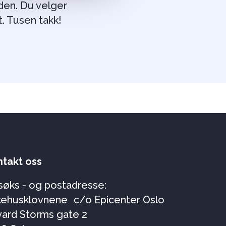
den. Du velger
t. Tusen takk!
takt oss
øks - og postadresse:
ehusklovnene c/o Epicenter Oslo
ard Storms gate 2