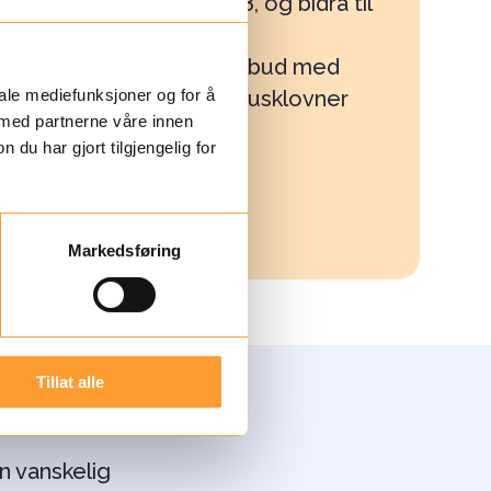
perioden 2026–2028, og bidra til
å sikre et stabilt og
helsefremmende tilbud med
profesjonelle sykehusklovner
iale mediefunksjoner og for å
 med partnerne våre innen
ved sykehuset.
u har gjort tilgjengelig for
Markedsføring
Tillat alle
n vanskelig