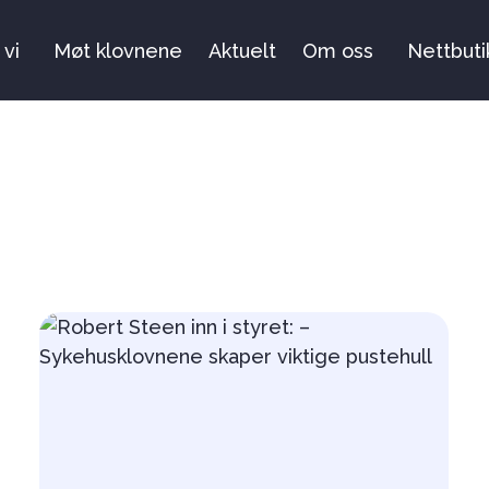
 vi
Møt klovnene
Aktuelt
Om oss
Nettbuti