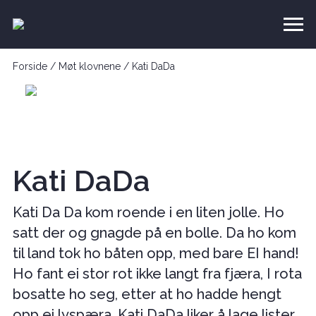
Forside
/
Møt klovnene
/
Kati DaDa
Kati DaDa
Kati Da Da kom roende i en liten jolle. Ho
satt der og gnagde på en bolle. Da ho kom
til land tok ho båten opp, med bare EI hand!
Ho fant ei stor rot ikke langt fra fjæra, I rota
bosatte ho seg, etter at ho hadde hengt
opp ei lyspæra. Kati DaDa liker å lage lister,