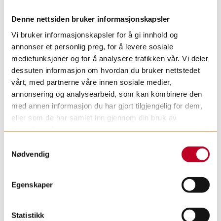
Denne nettsiden bruker informasjonskapsler
Vi bruker informasjonskapsler for å gi innhold og
annonser et personlig preg, for å levere sosiale
mediefunksjoner og for å analysere trafikken vår. Vi deler
dessuten informasjon om hvordan du bruker nettstedet
vårt, med partnerne våre innen sosiale medier,
annonsering og analysearbeid, som kan kombinere den
med annen informasjon du har gjort tilgjengelig for dem,
Skuespilleren bak klovnen
eller som de har samlet inn gjennom din bruk av
tjenestene deres.
Kristine Myhre Tunheim
S
Nødvendig
a
Kristine Myhre Tunheim er en av de faste
m
klovnene ved UNN i Tromsø. Hun er
t
Egenskaper
utdannet skuespiller ved Teaterhøgskolen i
y
Nord-Trøndelag og jobber til daglig som
k
frilans skuespiller. Som frilanser har hun
k
Statistikk