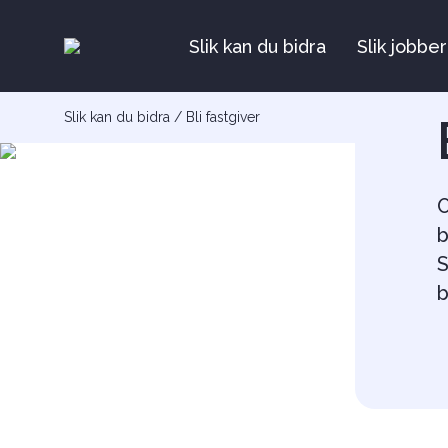
Slik kan du bidra
Slik jobber
Slik kan du bidra
/
Bli fastgiver
O
b
S
b