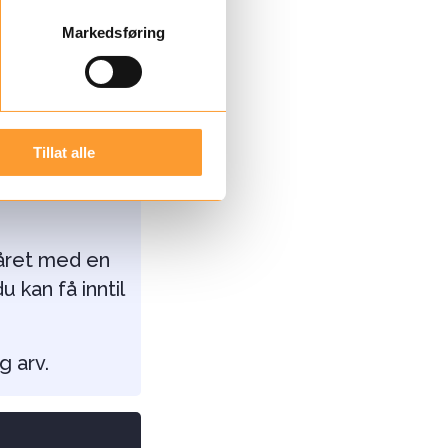
Markedsføring
efradrag. Du
l
ger vi ditt
min side
eller
Tillat alle
post
stemet for
 året med en
u kan få inntil
og arv.