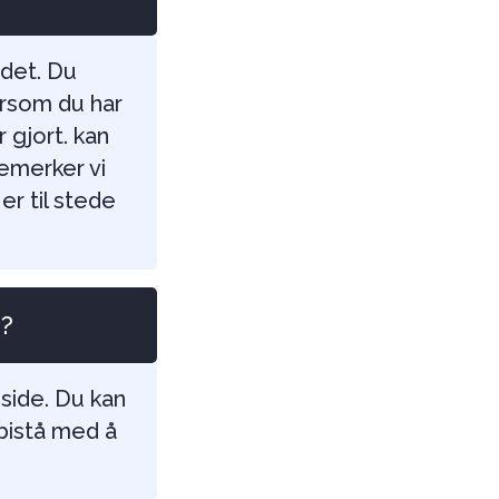
 det. Du
ersom du har
 gjort. kan
emerker vi
er til stede
e?
side. Du kan
 bistå med å