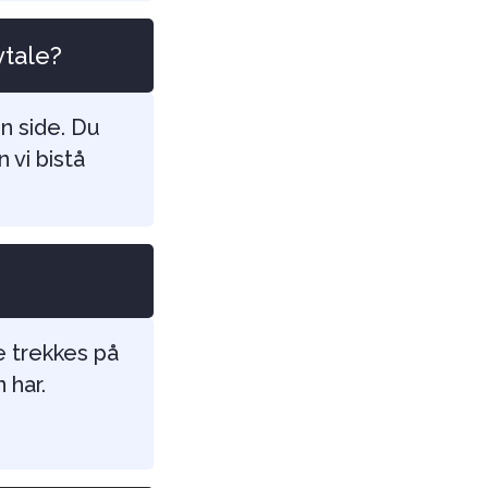
vtale?
n side. Du
 vi bistå
e trekkes på
n har.