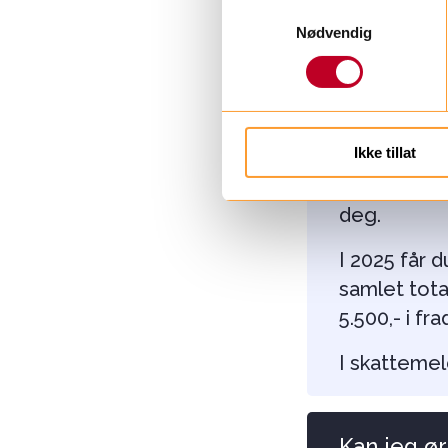
S
Nødvendig
a
Alle gaver 
m
trenger ikk
t
Skatteetaten
y
fødsels - o
k
Ikke tillat
k
ta kontakt 
e
til
giver@sy
v
deg.
a
l
I 2025 får 
g
samlet total
5.500,- i fr
I skattemel
Kan jeg ø