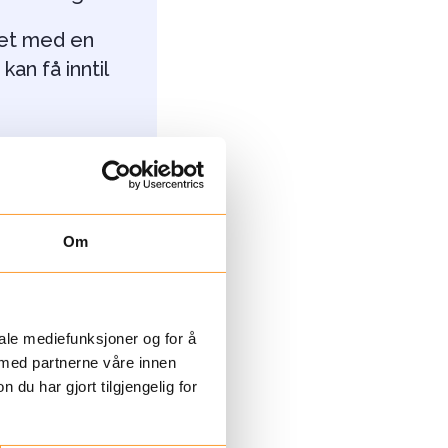
ret med en
kan få inntil
 arv.
Om
iale mediefunksjoner og for å
 med partnerne våre innen
u har gjort tilgjengelig for