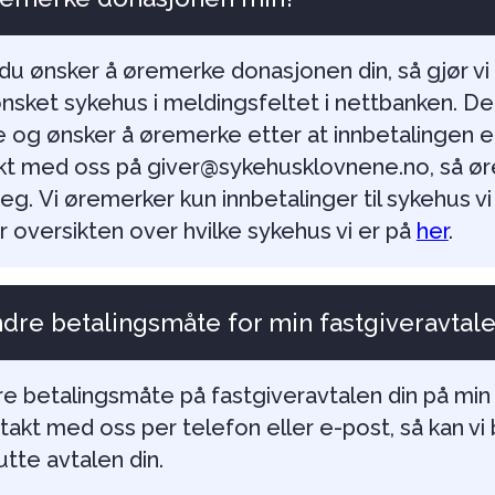
du ønsker å øremerke donasjonen din, så gjør vi
 ønsket sykehus i meldingsfeltet i nettbanken. D
e og ønsker å øremerke etter at innbetalingen er
kt med oss på giver@sykehusklovnene.no, så ør
g. Vi øremerker kun innbetalinger til sykehus vi 
er oversikten over hvilke sykehus vi er på
her
.
ndre betalingsmåte for min fastgiveravtal
e betalingsmåte på fastgiveravtalen din på min 
takt med oss per telefon eller e-post, så kan vi
tte avtalen din.