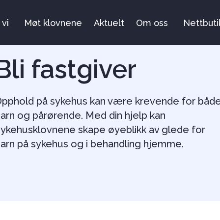
 vi
Møt klovnene
Aktuelt
Om oss
Nettbuti
Bli fastgiver
pphold på sykehus kan være krevende for båd
arn og pårørende. Med din hjelp kan
ykehusklovnene skape øyeblikk av glede for
arn på sykehus og i behandling hjemme.