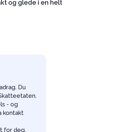
kt og glede i en helt
radrag. Du
 Skatteetaten.
els - og
a kontakt
met for deg.