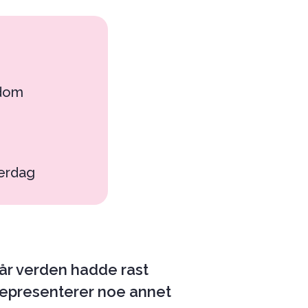
kdom
verdag
 når verden hadde rast
epresenterer noe annet