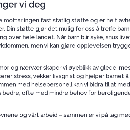
nger vi deg
mottar ingen fast statlig støtte og er helt avh
. Din støtte gjør det mulig for oss å treffe bar
 over hele landet. Når barn blir syke, snus livet
sykdommen, men vi kan gjøre opplevelsen trygge
mor og nærvær skaper vi øyeblikk av glede, mes
serer stress, vekker livsgnist og hjelper barnet å
Sammen med helsepersonell kan vi bidra til at med
s bedre, ofte med mindre behov for beroligend
vnene og vårt arbeid – sammen er vi på lag me