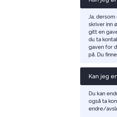
Ja, dersom 
skriver inn
gitt en gav
du ta konta
gaven for de
på. Du finn
Kan jeg e
Du kan endr
også ta kon
endre/avslu