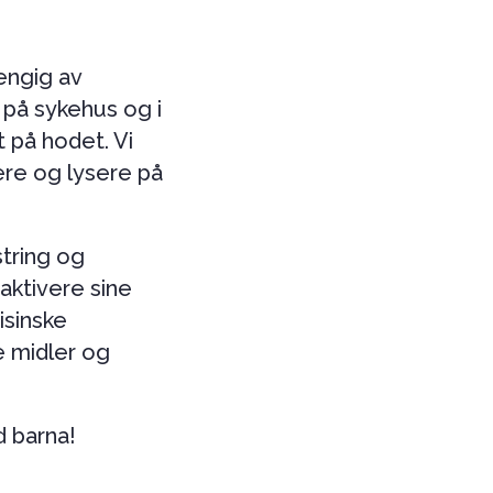
engig av
n på sykehus og i
 på hodet. Vi
re og lysere på
tring og
 aktivere sine
isinske
e midler og
d barna!