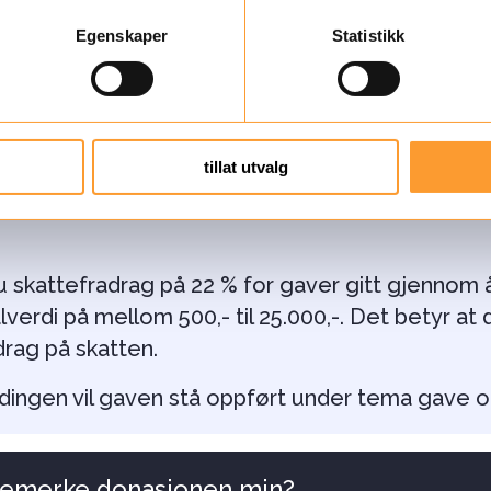
Egenskaper
Statistikk
mellom 500 kr og 25 000 kr gir deg rett til skatt
e å dokumentere dette selv, vi sender beløpet ti
. For at vi skal kunne registrere ditt bidrag, tren
g personnummer. Dette kan du fylle inn selv på
tillat utvalg
med oss per telefon 45 05 99 77 (tast 1) eller e-
kehusklovnene.no
, så fyller vi det inn i giversy
du skattefradrag på 22 % for gaver gitt gjennom
verdi på mellom 500,- til 25.000,-. Det betyr at d
adrag på skatten.
dingen vil gaven stå oppført under tema gave 
remerke donasjonen min?