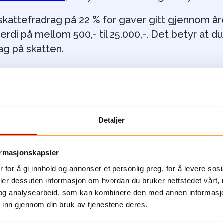
 skattefradrag på 22 % for gaver gitt gjennom å
rdi på mellom 500,- til 25.000,-. Det betyr at du 
rag på skatten.
ingen vil gaven stå oppført under tema gave og
Detaljer
e spørsmål
ormasjonskapsler
 for å gi innhold og annonser et personlig preg, for å levere sos
deler dessuten informasjon om hvordan du bruker nettstedet vårt,
og analysearbeid, som kan kombinere den med annen informasjon d
 inn gjennom din bruk av tjenestene deres.
 skattefradrag for gaven min?