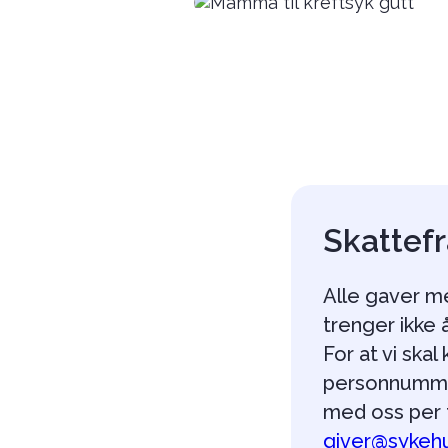
Skattef
Alle gaver me
trenger ikke 
For at vi skal
personnummer
med oss per t
giver@sykeh