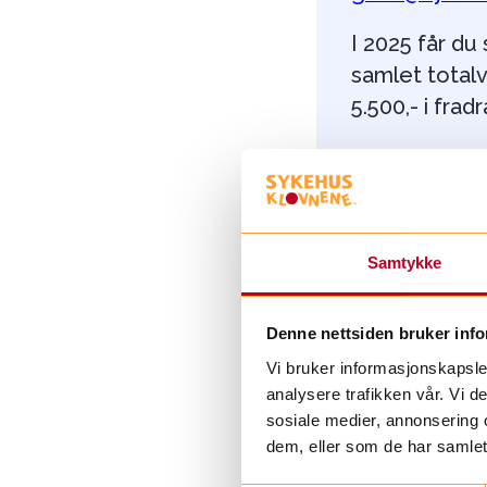
I 2025 får du
samlet totalve
5.500,- i frad
I skattemeld
Samtykke
Ofte stilt
Denne nettsiden bruker inf
Vi bruker informasjonskapsler
analysere trafikken vår. Vi 
sosiale medier, annonsering 
dem, eller som de har samlet
Kan jeg få