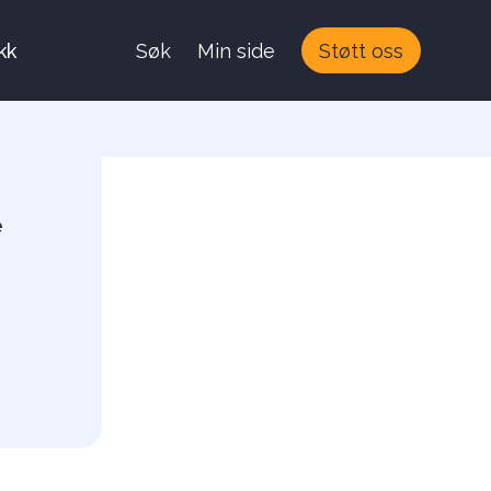
kk
Søk
Min side
Støtt oss
e