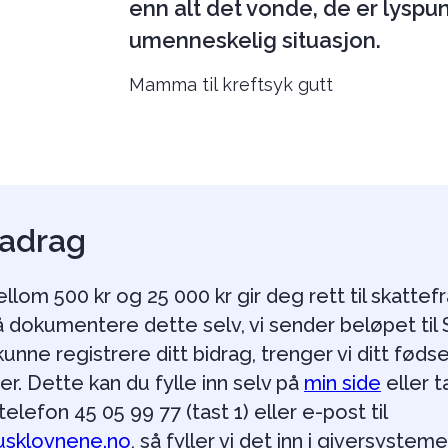
enn alt det vonde, de er lyspun
umenneskelig situasjon.
Mamma til kreftsyk gutt
radrag
llom 500 kr og 25 000 kr gir deg rett til skattef
å dokumentere dette selv, vi sender beløpet til
 kunne registrere ditt bidrag, trenger vi ditt føds
. Dette kan du fylle inn selv på
min side
eller t
elefon 45 05 99 77 (tast 1) eller e-post til
usklovnene.no
, så fyller vi det inn i giversyste