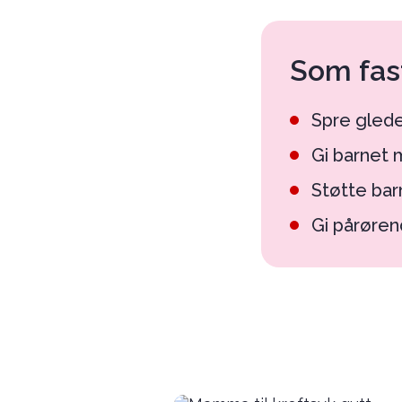
Som fast
Spre glede
Gi barnet 
Støtte ba
Gi pårøren