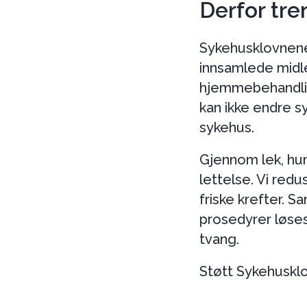
Derfor tre
Sykehusklovnene 
innsamlede midler
hjemmebehandling
kan ikke endre 
sykehus.
Gjennom lek, hu
lettelse. Vi redu
friske krefter. 
prosedyrer løse
tvang.
Støtt Sykehusklo