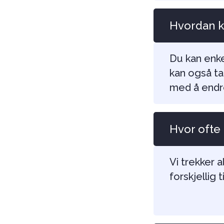
Hvordan ka
Du kan enke
kan også ta
med å endre
Hvor ofte
Vi trekker 
forskjellig