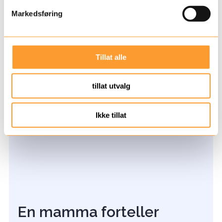
v
Markedsføring
a
l
g
Tillat alle
tillat utvalg
Ikke tillat
En mamma forteller