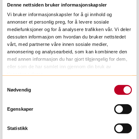
Denne nettsiden bruker informasjonskapsler
Sykehusklovnenes rolle i
Vi bruker informasjonskapsler for å gi innhold og
barnepalliasjon:
annonser et personlig preg, for å levere sosiale
mediefunksjoner og for å analysere trafikken vår. Vi deler
Skaper gode øyeblikk og pusterom
dessuten informasjon om hvordan du bruker nettstedet
for barn og unge med alvorlig
vårt, med partnerne våre innen sosiale medier,
sykdom
annonsering og analysearbeid, som kan kombinere den
med annen informasjon du har gjort tilgjengelig for dem,
Besøker barna der de er – enten
eller som de har samlet inn gjennom din bruk av
hjemme, på sykehus, skole eller
tjenestene deres.
institusjon
S
Nødvendig
Vekker glede, mestring og livskraft
a
m
gjennom improvisasjon, humor og
t
sanseinntrykk
Egenskaper
y
Er en del av det palliative fagmiljøet
k
og bidrar til helhetlig omsorg
k
Statistikk
e