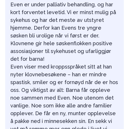
Even er under palliativ behandling, og har
kort forventet levetid. Vi er minst mulig på
sykehus og har det meste av utstyret
hjemme. Derfor kan Evens tre yngre
søsken bli urolige når vi først er der.
Klovnene gir hele søskenflokken positive
assosiasjoner til sykehuset og ufarliggjør
det for barna!
Even viser med kroppsspråket sitt at han
nyter klovnebesøkene – han er mindre
spastisk, smiler og er fornøyd når de er hos
oss. Og viktigst av alt: Barna får oppleve
noe sammen med Even. Noe utenom det
vanlige. Noe som ikke alle andre familier
opplever. De får en ny, munter opplevelse
å pakke ned i minnesekken sin. En sekk vi
vet må romme mer enn glede i livet vi