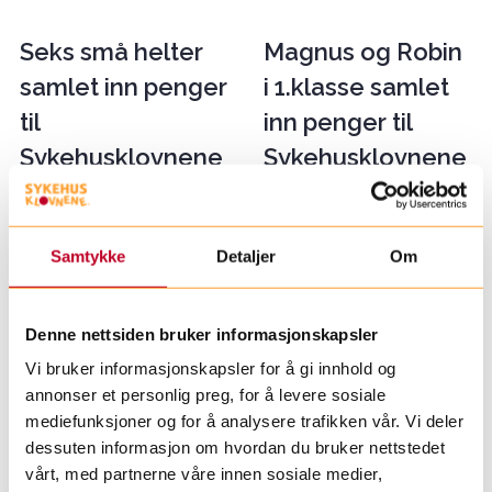
Seks små helter
Magnus og Robin
samlet inn penger
i 1.klasse samlet
til
inn penger til
Sykehusklovnene
Sykehusklovnene
Lars (6) og vennene
I fjor sommer ble
hans Hannah (8),
det arrangert en
Samtykke
Detaljer
Om
Alexander (6), Oscar
aktivitetsdag ved
(6), Thea (6) og
Myra skole for
Gustav (6) klarte å
barna som skulle
Denne nettsiden bruker informasjonskapsler
samle inn hele 4239
begynne i første
Vi bruker informasjonskapsler for å gi innhold og
kroner til
klasse. Målet med
annonser et personlig preg, for å levere sosiale
mediefunksjoner og for å analysere trafikken vår. Vi deler
Sykehusklovnene
dagen var å bli
dessuten informasjon om hvordan du bruker nettstedet
på bare én time –
bedre kjent og å
vårt, med partnerne våre innen sosiale medier,