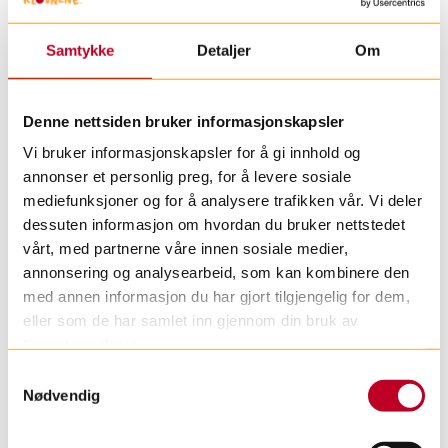
Samtykke
Detaljer
Om
Denne nettsiden bruker informasjonskapsler
Vi bruker informasjonskapsler for å gi innhold og
annonser et personlig preg, for å levere sosiale
mediefunksjoner og for å analysere trafikken vår. Vi deler
dessuten informasjon om hvordan du bruker nettstedet
vårt, med partnerne våre innen sosiale medier,
annonsering og analysearbeid, som kan kombinere den
med annen informasjon du har gjort tilgjengelig for dem,
eller som de har samlet inn gjennom din bruk av
tjenestene deres.
S
Nødvendig
a
m
t