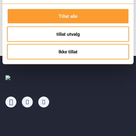
ungdom med utviklingshemming.
g
Tillat alle
tillat utvalg
Tilbake til klovnene
Ikke tillat