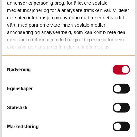
annonser et personlig preg, for å levere sosiale
mediefunksjoner og for å analysere trafikken vår. Vi deler
dessuten informasjon om hvordan du bruker nettstedet
vårt, med partnerne våre innen sosiale medier,
Skuespilleren bak klovnen
annonsering og analysearbeid, som kan kombinere den
med annen informasjon du har gjort tilgjengelig for dem,
eller som de har samlet inn gjennom din bruk av
Torunn Fisketjøn
tjenestene deres.
Torunn Fisketjøn har vært sykehusklovn
S
Nødvendig
a
siden 2011 og er en av våre faste
m
bergensklovner. Hun er sykehuskoordinator
t
ved Haukeland og Haugesund sykehus.
Egenskaper
y
Torunn er utdannet skuespiller fra Rose
k
Bruford College i London og har også en
k
Statistikk
BA i pedagogikk fra UiB. I tillegg til å være
e
klovn er hun også instruktør for
v
Markedsføring
Teatertigrene, en teatergruppe for
a
l