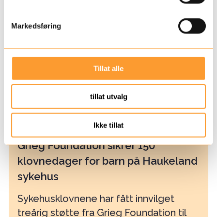
e
v
Markedsføring
a
l
g
Tillat alle
tillat utvalg
Ikke tillat
Grieg Foundation sikrer 150
klovnedager for barn på Haukeland
sykehus
Sykehusklovnene har fått innvilget
treårig støtte fra Grieg Foundation til