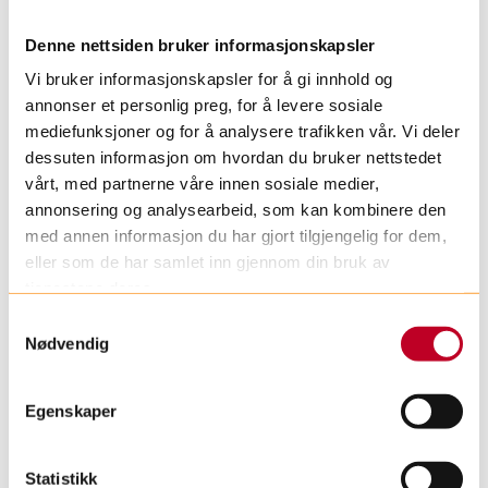
Robert Steen inn i styret: –
Denne nettsiden bruker informasjonskapsler
Sykehusklovnene skaper viktige
Vi bruker informasjonskapsler for å gi innhold og
pustehull
annonser et personlig preg, for å levere sosiale
mediefunksjoner og for å analysere trafikken vår. Vi deler
Da Robert Steen ble spurt om å bli
dessuten informasjon om hvordan du bruker nettstedet
styremedlem i Sykehusklovnene, var
vårt, med partnerne våre innen sosiale medier,
det lett å takke ja. – Det å kunne jobbe
annonsering og analysearbeid, som kan kombinere den
med Sykehusklovnene er en gave for
med annen informasjon du har gjort tilgjengelig for dem,
meg, og ekstremt viktig, sier han.
eller som de har samlet inn gjennom din bruk av
tjenestene deres.
S
Nødvendig
a
m
t
Egenskaper
y
k
k
Statistikk