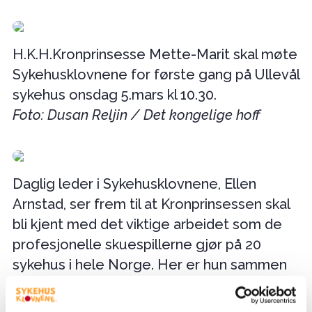
H.K.H.Kronprinsesse Mette-Marit skal møte
Sykehusklovnene for første gang på Ullevål
sykehus onsdag 5.mars kl 10.30.
Foto: Dusan Reljin / Det kongelige hoff
Daglig leder i Sykehusklovnene, Ellen
Arnstad, ser frem til at Kronprinsessen skal
bli kjent med det viktige arbeidet som de
profesjonelle skuespillerne gjør på 20
sykehus i hele Norge. Her er hun sammen
med Sykehusklovnene Senjarita (t.v) og
Rebella Hysj (t.h).