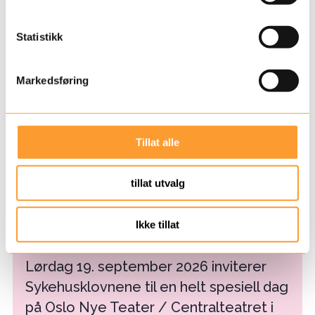
y
k
k
Statistikk
e
v
Markedsføring
a
l
g
Tillat alle
tillat utvalg
Velkommen til
Ikke tillat
Sykehusklovnfestivalen 2026
Lørdag 19. september 2026 inviterer
Sykehusklovnene til en helt spesiell dag
på Oslo Nye Teater / Centralteatret i