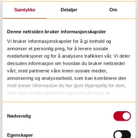
Foto: Astrid Waller
Samtykke
Detaljer
Om
Denne nettsiden bruker informasjonskapsler
Sykehusklovnene fargela Bergen under
Vi bruker informasjonskapsler for å gi innhold og
Bergen City Marathon våren 2024.
annonser et personlig preg, for å levere sosiale
Foto: Tonje Kinn
mediefunksjoner og for å analysere trafikken vår. Vi deler
dessuten informasjon om hvordan du bruker nettstedet
vårt, med partnerne våre innen sosiale medier,
annonsering og analysearbeid, som kan kombinere den
med annen informasjon du har gjort tilgjengelig for dem,
eller som de har samlet inn gjennom din bruk av
tjenestene deres.
Relaterte artikler
S
Nødvendig
a
m
t
Egenskaper